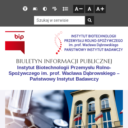
Przejdź do głównego menu
Przejdź do mapy serwisu
Przejdź do treści
Deklaracja
Słownik
Wersja
Wersja
Gęstość
zresetuj
zmniejsz czcionkę
zwiększ czcionkę
dostępności
skrótów
kontrastowa
tekstowa
tekstu
Szukaj w serwisie
Szukaj
BIULETYN INFORMACJI PUBLICZNEJ
Instytut Biotechnologii Przemysłu Rolno-
Spożywczego im. prof. Wacława Dąbrowskiego –
Państwowy Instytut Badawczy