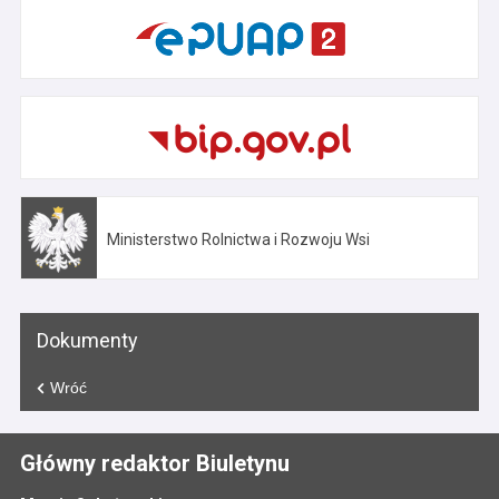
Ministerstwo Rolnictwa i Rozwoju Wsi
Otwiera się w nowej karcie
Dokumenty
Wróć
Główny redaktor Biuletynu