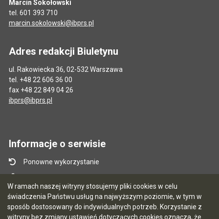
Marcin Sokołowski
tel. 601 393 710
marcin.sokolowski@ibprs.pl
Adres redakcji Biuletynu
ul. Rakowiecka 36, 02-532 Warszawa
tel. +48 22 606 36 00
fax +48 22 849 04 26
ibprs@ibprs.pl
Informacje o serwisie
Ponowne wykorzystanie
Mapa serwisu
W ramach naszej witryny stosujemy pliki cookies w celu
Instrukcja obsługi
świadczenia Państwu usług na najwyższym poziomie, w tym w
sposób dostosowany do indywidualnych potrzeb. Korzystanie z
Statystyki oglądalności
witryny bez zmiany ustawień dotyczących cookies oznacza, że