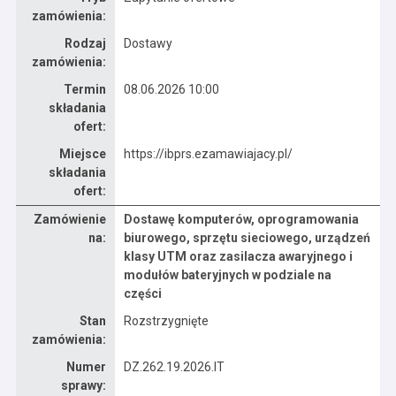
zamówienia:
Rodzaj
Dostawy
zamówienia:
Termin
08.06.2026 10:00
składania
ofert:
Miejsce
https://ibprs.ezamawiajacy.pl/
składania
ofert:
Zamówienie
Dostawę komputerów, oprogramowania
Dane zamówienia na Dostawę komputerów, oprogramowania biurowego, sprzętu sieciowego, urządzeń klasy UTM oraz zasilacza awaryjnego i modułów bateryjnych w podziale na części
na:
biurowego, sprzętu sieciowego, urządzeń
klasy UTM oraz zasilacza awaryjnego i
modułów bateryjnych w podziale na
części
Stan
Rozstrzygnięte
zamówienia:
Numer
DZ.262.19.2026.IT
sprawy: