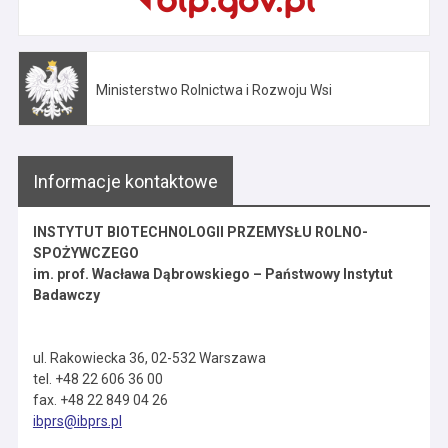
Ministerstwo Rolnictwa i Rozwoju Wsi
Otwiera się w nowej karcie
Informacje kontaktowe
INSTYTUT BIOTECHNOLOGII PRZEMYSŁU ROLNO-
SPOŻYWCZEGO
im. prof. Wacława Dąbrowskiego – Państwowy Instytut
Badawczy
ul. Rakowiecka 36, 02-532 Warszawa
tel. +48 22 606 36 00
fax. +48 22 849 04 26
ibprs@ibprs.pl