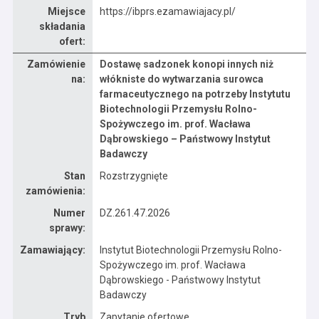
Miejsce
https://ibprs.ezamawiajacy.pl/
składania
ofert:
Zamówienie
Dostawę sadzonek konopi innych niż
Dane zamówienia na Dostawę sadzonek konopi innych niż włókniste do wytwarzania surowca farmaceutycznego na potrzeby Instytutu Biotechnologii Przemysłu Rolno-Spożywczego im. prof. Wacława Dąbrowskiego – Państwowy Instytut Badawczy
na:
włókniste do wytwarzania surowca
farmaceutycznego na potrzeby Instytutu
Biotechnologii Przemysłu Rolno-
Spożywczego im. prof. Wacława
Dąbrowskiego – Państwowy Instytut
Badawczy
Stan
Rozstrzygnięte
zamówienia:
Numer
DZ.261.47.2026
sprawy:
Zamawiający:
Instytut Biotechnologii Przemysłu Rolno-
Spożywczego im. prof. Wacława
Dąbrowskiego - Państwowy Instytut
Badawczy
Tryb
Zapytanie ofertowe