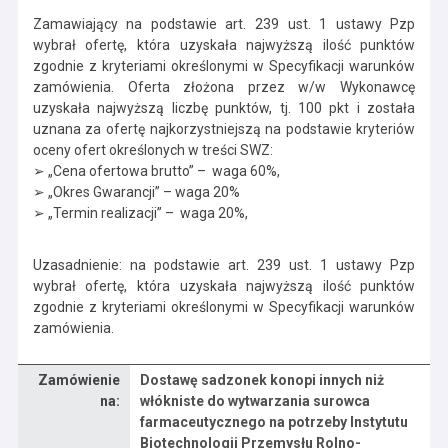
Zamawiający na podstawie art. 239 ust. 1 ustawy Pzp
wybrał ofertę, która uzyskała najwyższą ilość punktów
zgodnie z kryteriami określonymi w Specyfikacji warunków
zamówienia. Oferta złożona przez w/w Wykonawcę
uzyskała najwyższą liczbę punktów, tj. 100 pkt i została
uznana za ofertę najkorzystniejszą na podstawie kryteriów
oceny ofert określonych w treści SWZ:
➢ „Cena ofertowa brutto” – waga 60%,
➢ „Okres Gwarancji” – waga 20%
➢ „Termin realizacji” – waga 20%,
Uzasadnienie: na podstawie art. 239 ust. 1 ustawy Pzp
wybrał ofertę, która uzyskała najwyższą ilość punktów
zgodnie z kryteriami określonymi w Specyfikacji warunków
zamówienia.
Zamówienie
Dostawę sadzonek konopi innych niż
Dane zamówienia na Dostawę sadzonek konopi innych niż włókniste do wytwarzania surowca farmaceutycznego na potrzeby Instytutu Biotechnologii Przemysłu Rolno-Spożywczego im. prof. Wacława Dąbrowskiego – Państwowy Instytut Badawczy (część II)
na:
włókniste do wytwarzania surowca
farmaceutycznego na potrzeby Instytutu
Biotechnologii Przemysłu Rolno-