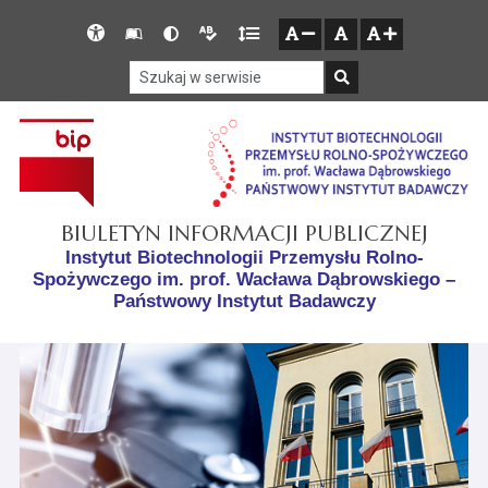
Przejdź do głównego menu
Przejdź do mapy serwisu
Przejdź do treści
Deklaracja
Słownik
Wersja
Wersja
Gęstość
zresetuj
zmniejsz czcionkę
zwiększ czcionkę
dostępności
skrótów
kontrastowa
tekstowa
tekstu
Szukaj w serwisie
Szukaj
BIULETYN INFORMACJI PUBLICZNEJ
Instytut Biotechnologii Przemysłu Rolno-
Spożywczego im. prof. Wacława Dąbrowskiego –
Państwowy Instytut Badawczy