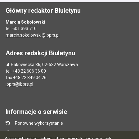
Główny redaktor Biuletynu
Marcin Sokołowski
tel. 601 393 710
marcin.sokolowski@ibprs.pl
Adres redakcji Biuletynu
ul. Rakowiecka 36, 02-532 Warszawa
tel. +48 22 606 36 00
fax +48 22 849 04 26
ibprs@ibprs.pl
Informacje o serwisie
Ponowne wykorzystanie
Mapa serwisu
W ramach naszej witryny stosujemy pliki cookies w celu