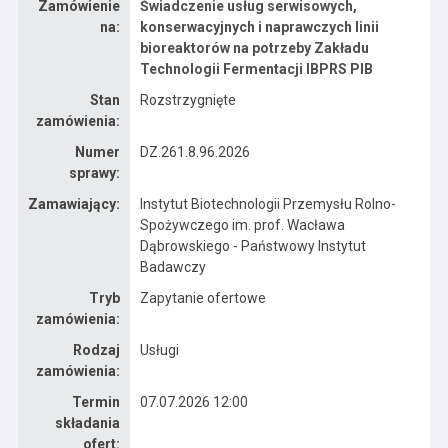
Zamówienie
Świadczenie usług serwisowych,
Dane zamówienia na Świadczenie usług serwisowych, konserwacyjnych i naprawczych linii bioreaktorów na potrzeby Zakładu Technologii Fermentacji IBPRS PIB
na:
konserwacyjnych i naprawczych linii
bioreaktorów na potrzeby Zakładu
Technologii Fermentacji IBPRS PIB
Stan
Rozstrzygnięte
zamówienia:
Numer
DZ.261.8.96.2026
sprawy:
Zamawiający:
Instytut Biotechnologii Przemysłu Rolno-
Spożywczego im. prof. Wacława
Dąbrowskiego - Państwowy Instytut
Badawczy
Tryb
Zapytanie ofertowe
zamówienia:
Rodzaj
Usługi
zamówienia:
Termin
07.07.2026 12:00
składania
ofert: