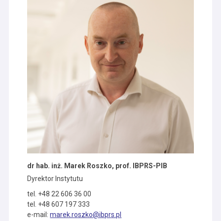
dr hab. inż. Marek Roszko, prof. IBPRS-PIB
Dyrektor Instytutu
tel. +48 22 606 36 00
tel. +48 607 197 333
e-mail:
marek.roszko@ibprs.pl