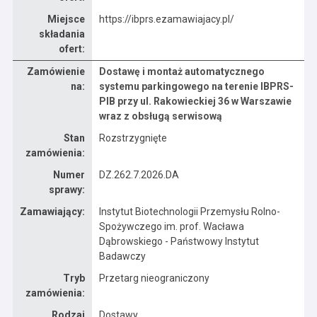
Miejsce
https://ibprs.ezamawiajacy.pl/
składania
ofert:
Zamówienie
Dostawę i montaż automatycznego
Dane zamówienia na Dostawę i montaż automatycznego systemu parkingowego na terenie IBPRS-PIB przy ul. Rakowieckiej 36 w Warszawie wraz z obsługą serwisową
na:
systemu parkingowego na terenie IBPRS-
PIB przy ul. Rakowieckiej 36 w Warszawie
wraz z obsługą serwisową
Stan
Rozstrzygnięte
zamówienia:
Numer
DZ.262.7.2026.DA
sprawy:
Zamawiający:
Instytut Biotechnologii Przemysłu Rolno-
Spożywczego im. prof. Wacława
Dąbrowskiego - Państwowy Instytut
Badawczy
Tryb
Przetarg nieograniczony
zamówienia:
Rodzaj
Dostawy