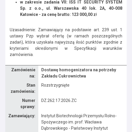
w zakresie zadania VII: ISS IT SECURITY SYSTEM
Sp. z o.o., ul. Warszawska 40 lok. 2A, 40-008
Katowice - za cenę brutto: 123 000,00 z
ł
Uzasadnienie: Zamawiający na podstawie art. 239 ust. 1
ustawy Pzp wybrał ofertę (w ramach poszczególnych
zadań), która uzyskała najwyższą ilość punktów zgodnie z
kryteriami określonymi w Specyfikacji warunków
zamówienia.
Dane zamówienia na Dostawę homogenizatora na potrzeby Zakładu Cukrownictwa
Zamówienie
Dostawę homogenizatora na potrzeby
na:
Zakładu Cukrownictwa
Stan
Rozstrzygnięte
zamówienia:
Numer
DZ.262.17.2026.ZC
sprawy:
Zamawiający:
Instytut Biotechnologii Przemysłu Rolno-
Spożywczego im. prof. Wacława
Dąbrowskiego - Państwowy Instytut