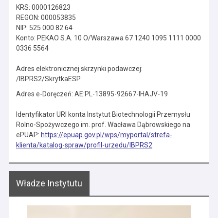
KRS: 0000126823
REGON: 000053835
NIP: 525 000 82 64
Konto: PEKAO S.A. 10 O/Warszawa 67 1240 1095 1111 0000
0336 5564
Adres elektronicznej skrzynki podawczej:
/IBPRS2/SkrytkaESP
Adres e-Doręczeń: AE:PL-13895-92667-IHAJV-19
Identyfikator URI konta Instytut Biotechnologii Przemysłu
Rolno-Spożywczego im. prof. Wacława Dąbrowskiego na
ePUAP:
https://epuap.gov.pl/wps/myportal/strefa-
klienta/katalog-spraw/profil-urzedu/IBPRS2
Władze Instytutu