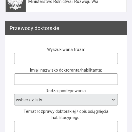
Ministerstwo Rolnictwa i Rozwoju Wsi
Otwiera się w nowej karcie
Przewody doktorskie
Wyszukiwana fraza
Imię i nazwisko doktoranta/habilitanta
Rodzaj postępowania
Temat rozprawy doktorskiej / opis osiągnięcia
habilitacyjnego