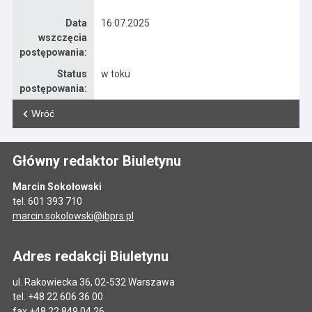
Data
16.07.2025
wszczęcia
postępowania:
Status
w toku
postępowania:
Wróć
Główny redaktor Biuletynu
Marcin Sokołowski
tel. 601 393 710
marcin.sokolowski@ibprs.pl
Adres redakcji Biuletynu
ul. Rakowiecka 36, 02-532 Warszawa
tel. +48 22 606 36 00
fax +48 22 849 04 26