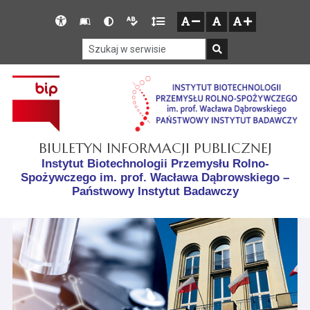
Przejdź do głównego menu
Przejdź do mapy serwisu
Przejdź do treści
Deklaracja
Słownik
Wersja
Wersja
Gęstość
zresetuj
zmniejsz czcionkę
zwiększ czcionkę
dostępności
skrótów
kontrastowa
tekstowa
tekstu
Szukaj w serwisie
Szukaj
BIULETYN INFORMACJI PUBLICZNEJ
Instytut Biotechnologii Przemysłu Rolno-
Spożywczego im. prof. Wacława Dąbrowskiego –
Państwowy Instytut Badawczy