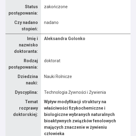
Status
zakończone
postępowania:
Czy nadano
nadano
stopień:
Dane osoby oraz informacje o postępowaniu Aleksandra Golonko
Imię i
Aleksandra Golonko
nazwisko
doktoranta:
Rodzaj
doktorat
postępowania:
Dziedzina
Nauki Rolnicze
nauki:
Dyscyplina:
Technologia Żywności i Żywienia
Temat
Wpływ modyfikacji struktury na
rozprawy
właściwości fizykochemiczne i
doktorskiej:
biologiczne wybranych naturalnych
bioaktywnych związków fenolowych
mających znaczenie w żywieniu
człowieka