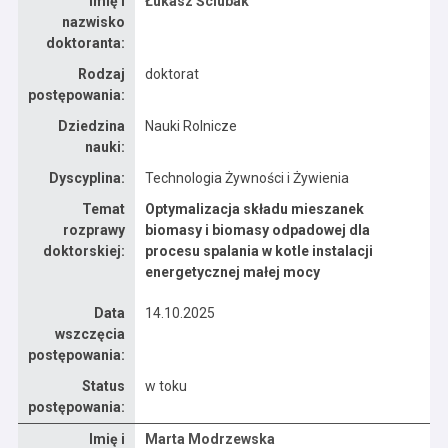
Imię i
Łukasz Ściubak
nazwisko
doktoranta:
Rodzaj
doktorat
postępowania:
Dziedzina
Nauki Rolnicze
nauki:
Dyscyplina:
Technologia Żywności i Żywienia
Temat
Optymalizacja składu mieszanek
rozprawy
biomasy i biomasy odpadowej dla
doktorskiej:
procesu spalania w kotle instalacji
energetycznej małej mocy
Data
14.10.2025
wszczęcia
postępowania:
Status
w toku
postępowania:
Dane osoby oraz informacje o postępowaniu Marta Modrzewska
Imię i
Marta Modrzewska