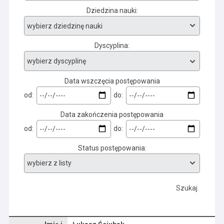
Dziedzina nauki
Dyscyplina
Data wszczęcia postępowania
od:
do:
Data zakończenia postępowania
od:
do:
Status postępowania
Szukaj
Dane osoby oraz informacje o postępowaniu Łukasz Ściubak