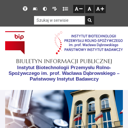
Przejdź do głównego menu
Przejdź do mapy serwisu
Przejdź do treści
Deklaracja
Słownik
Wersja
Wersja
Gęstość
zresetuj
zmniejsz czcionkę
zwiększ czcionkę
dostępności
skrótów
kontrastowa
tekstowa
tekstu
Szukaj w serwisie
Szukaj
BIULETYN INFORMACJI PUBLICZNEJ
Instytut Biotechnologii Przemysłu Rolno-
Spożywczego im. prof. Wacława Dąbrowskiego –
Państwowy Instytut Badawczy