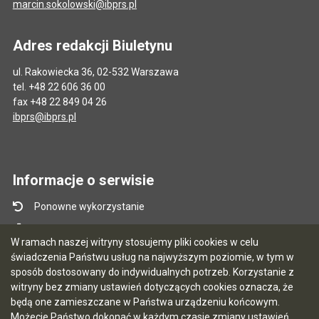
marcin.sokolowski@ibprs.pl
Adres redakcji Biuletynu
ul. Rakowiecka 36, 02-532 Warszawa
tel. +48 22 606 36 00
fax +48 22 849 04 26
ibprs@ibprs.pl
Informacje o serwisie
Ponowne wykorzystanie
Mapa serwisu
W ramach naszej witryny stosujemy pliki cookies w celu
Instrukcja obsługi
świadczenia Państwu usług na najwyższym poziomie, w tym w
sposób dostosowany do indywidualnych potrzeb. Korzystanie z
Statystyki oglądalności
witryny bez zmiany ustawień dotyczących cookies oznacza, że
Ostatnio dodane
będą one zamieszczane w Państwa urządzeniu końcowym.
Możecie Państwo dokonać w każdym czasie zmiany ustawień
Ostatnia aktualizacja BIP: 06.08.2026 09:39