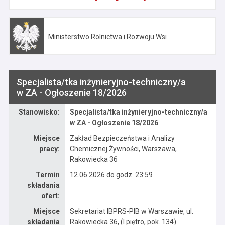
Ministerstwo Rolnictwa i Rozwoju Wsi
Otwiera się w nowej karcie
Specjalista/tka inżynieryjno-techniczny/a
w ZA - Ogłoszenie 18/2026
Stanowisko:
Specjalista/tka inżynieryjno-techniczny/a
Dane dotyczące rekrutacji na stanowisko Specjalista/tka inżynieryjno-techniczny/a w ZA - Ogłoszenie 18/2026
w ZA - Ogłoszenie 18/2026
Miejsce
Zakład Bezpieczeństwa i Analizy
pracy:
Chemicznej Żywności, Warszawa,
Rakowiecka 36
Termin
12.06.2026 do godz. 23:59
składania
ofert:
Miejsce
Sekretariat IBPRS-PIB w Warszawie, ul.
składania
Rakowiecka 36, (I piętro, pok. 134)