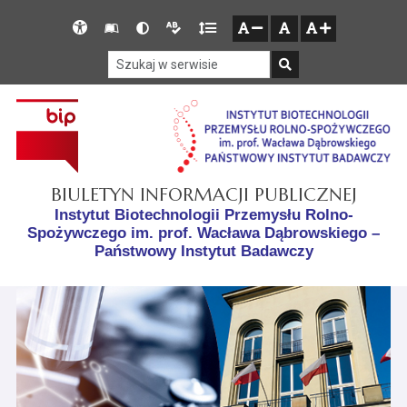
Przejdź do głównego menu
Przejdź do mapy serwisu
Przejdź do treści
Deklaracja
Słownik
Wersja
Wersja
Gęstość
zresetuj
zmniejsz czcionkę
zwiększ czcionkę
dostępności
skrótów
kontrastowa
tekstowa
tekstu
Szukaj w serwisie
Szukaj
BIULETYN INFORMACJI PUBLICZNEJ
Instytut Biotechnologii Przemysłu Rolno-
Spożywczego im. prof. Wacława Dąbrowskiego –
Państwowy Instytut Badawczy