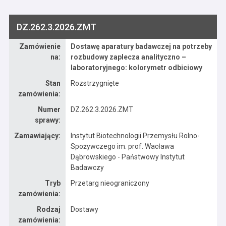
DZ.262.3.2026.ZMT
Zamówienie
Dostawę aparatury badawczej na potrzeby
Dane zamówienia na Dostawę aparatury badawczej na potrzeby rozbudowy zaplecza analityczno – laboratoryjnego: kolorymetr odbiciowy
na:
rozbudowy zaplecza analityczno –
laboratoryjnego: kolorymetr odbiciowy
Stan
Rozstrzygnięte
zamówienia:
Numer
DZ.262.3.2026.ZMT
sprawy:
Zamawiający:
Instytut Biotechnologii Przemysłu Rolno-
Spożywczego im. prof. Wacława
Dąbrowskiego - Państwowy Instytut
Badawczy
Tryb
Przetarg nieograniczony
zamówienia:
Rodzaj
Dostawy
zamówienia: