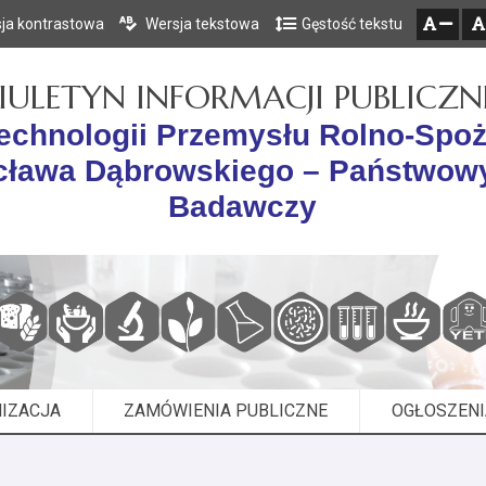
ja kontrastowa
Wersja tekstowa
Gęstość tekstu
Przejdź do głównego menu
Przejdź do mapy serwisu
Przejdź do treści
zresetuj
zmniejsz czcionkę
IULETYN INFORMACJI PUBLICZN
otechnologii Przemysłu Rolno-Spo
cława Dąbrowskiego – Państwowy
Badawczy
IZACJA
ZAMÓWIENIA PUBLICZNE
OGŁOSZENI