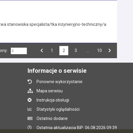
a stanowiska specjalista/tka inżynieryjno-techniczny/a
rony:
Przejdź do strony numer
1
2
Przejdź do strony numer
3
…
Przejdź do strony numer
10
Strona numer
Poprzednia strona
Następna strona
Informacje o serwisie
Ponowne wykorzystanie
Mapa serwisu
Instrukcja obsługi
Statystyki oglądalności
Ostatnio dodane
Ostatnia aktualizacja BIP: 06.08.2026 09:39