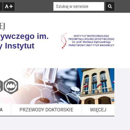
Szukaj w serwisie
Szukaj
zwiększ czcionkę
EJ
żywczego im.
 Instytut
A
PRZEWODY DOKTORSKIE
WIĘCEJ
ELEMENTÓW