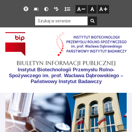
Przejdź do głównego menu
Przejdź do mapy serwisu
Przejdź do treści
Deklaracja
Słownik
Wersja
Wersja
Gęstość
zresetuj
zmniejsz czcionkę
zwiększ czcionkę
dostępności
skrótów
kontrastowa
tekstowa
tekstu
Szukaj w serwisie
Szukaj
BIULETYN INFORMACJI PUBLICZNEJ
Instytut Biotechnologii Przemysłu Rolno-
Spożywczego im. prof. Wacława Dąbrowskiego –
Państwowy Instytut Badawczy